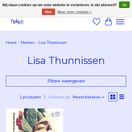
Wij slaan cookies op om onze website te verbeteren. Is dat akkoord?
Ja
Nee
Meer over cookies »
Verlanglijst
Winkelwag
Home
/
Merken
/
Lisa Thunnissen
Lisa Thunnissen
Filters weergeven
1 producten
Sorteren op
Meest bekeken