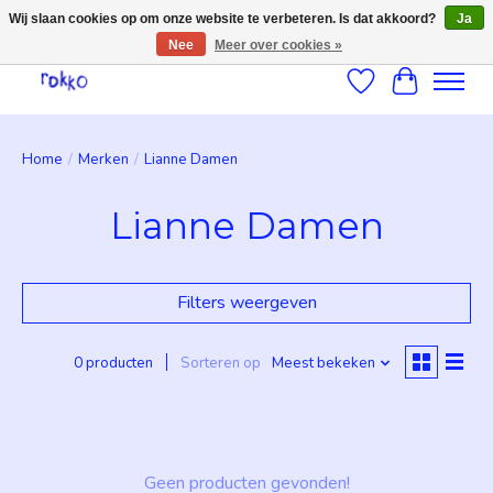
Wij slaan cookies op om onze website te verbeteren. Is dat akkoord?
Ja
Nee
Meer over cookies »
Verlanglijst
Winkelwag
Home
/
Merken
/
Lianne Damen
Lianne Damen
Filters weergeven
0 producten
Sorteren op
Meest bekeken
Geen producten gevonden!