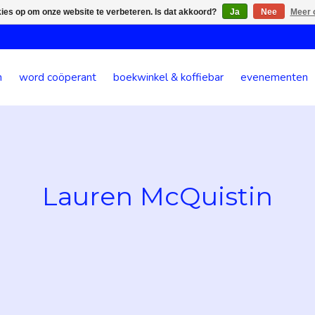
kies op om onze website te verbeteren. Is dat akkoord?
Ja
Nee
Meer 
n
word coöperant
boekwinkel & koffiebar
evenementen
Lauren McQuistin