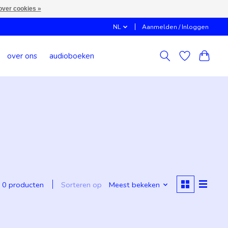
over cookies »
NL
Aanmelden / Inloggen
over ons
audioboeken
Sorteren op
Meest bekeken
0 producten