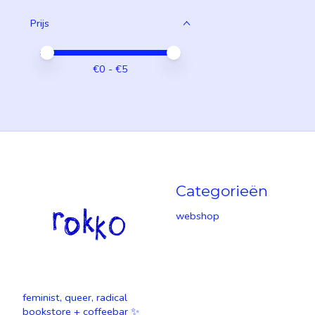
Prijs
Minimale prijswaarde
Price maximum value
€
0
- €
5
Categorieën
webshop
feminist, queer, radical
bookstore + coffeebar ✨