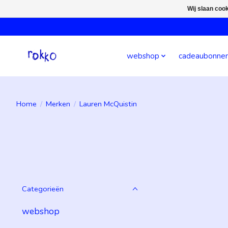
Wij slaan coo
webshop
cadeaubonne
Home
/
Merken
/
Lauren McQuistin
Categorieën
webshop