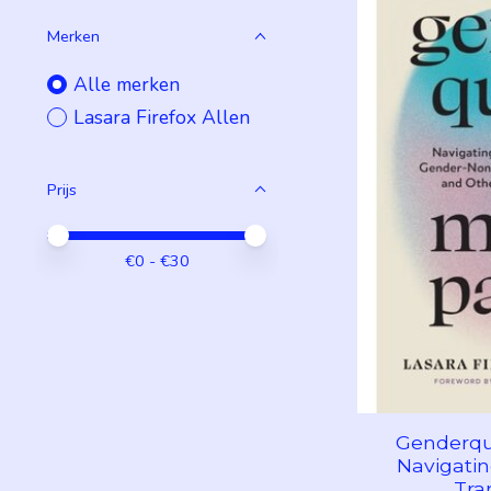
Merken
Alle merken
Lasara Firefox Allen
Prijs
Minimale prijswaarde
Price maximum value
€
0
- €
30
Genderqu
Navigati
Tra