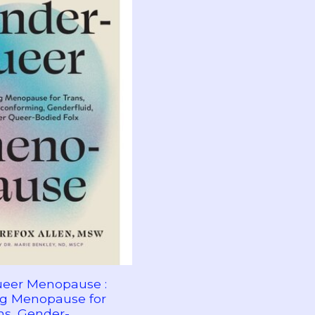
eer Menopause :
ng Menopause for
ns, Gender-