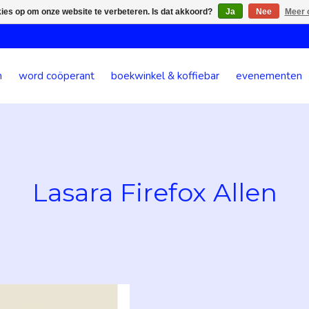
kies op om onze website te verbeteren. Is dat akkoord?
Ja
Nee
Meer 
n
word coöperant
boekwinkel & koffiebar
evenementen
Lasara Firefox Allen