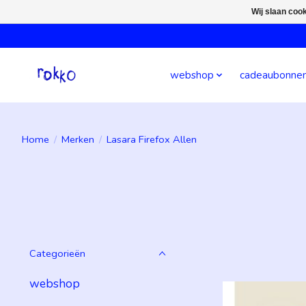
Wij slaan coo
webshop
cadeaubonne
Home
/
Merken
/
Lasara Firefox Allen
Categorieën
webshop