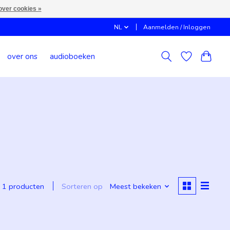
over cookies »
NL
Aanmelden / Inloggen
over ons
audioboeken
Sorteren op
Meest bekeken
1 producten