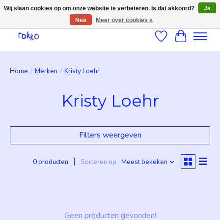
Wij slaan cookies op om onze website te verbeteren. Is dat akkoord?
Ja
Nee
Meer over cookies »
Verlanglijst
Winkelwag
Home
/
Merken
/
Kristy Loehr
Kristy Loehr
Filters weergeven
0 producten
Sorteren op
Meest bekeken
Geen producten gevonden!