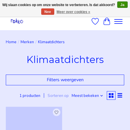
Wij slaan cookies op om onze website te verbeteren. Is dat akkoord?
Ja
Nee
Meer over cookies »
Verlanglijst
Winkelwag
Home
/
Merken
/
Klimaatdichters
Klimaatdichters
Filters weergeven
1 producten
Sorteren op
Meest bekeken