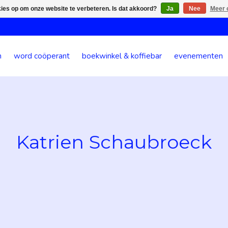
kies op om onze website te verbeteren. Is dat akkoord?
Ja
Nee
Meer 
n
word coöperant
boekwinkel & koffiebar
evenementen
Katrien Schaubroeck