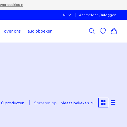
over cookies »
NL
Aanmelden / Inloggen
over ons
audioboeken
Sorteren op
Meest bekeken
0 producten