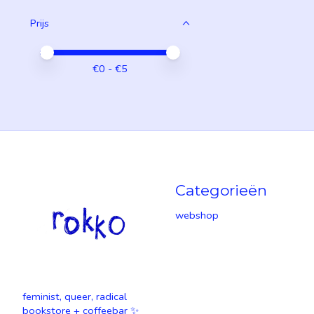
Prijs
Minimale prijswaarde
Price maximum value
€
0
- €
5
Categorieën
webshop
feminist, queer, radical
bookstore + coffeebar ✨