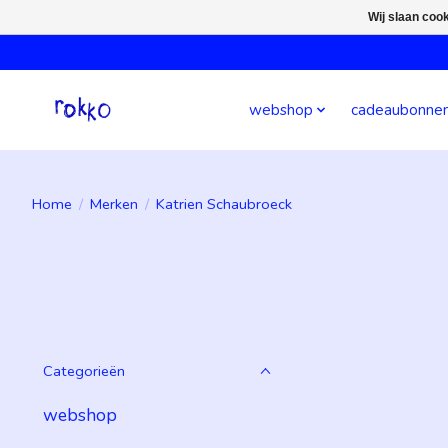
Wij slaan coo
webshop
cadeaubonne
Home
/
Merken
/
Katrien Schaubroeck
Categorieën
webshop