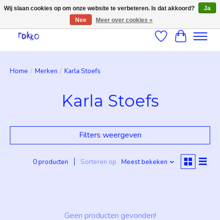
Wij slaan cookies op om onze website te verbeteren. Is dat akkoord?
Ja
Nee
Meer over cookies »
Verlanglijst
Winkelwag
Home
/
Merken
/
Karla Stoefs
Karla Stoefs
Filters weergeven
0 producten
Sorteren op
Meest bekeken
Geen producten gevonden!