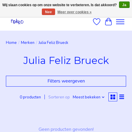
Wij slaan cookies op om onze website te verbeteren. Is dat akkoord?
Ja
Nee
Meer over cookies »
Verlanglijst
Winkelwag
Home
/
Merken
/
Julia Feliz Brueck
Julia Feliz Brueck
Filters weergeven
0 producten
Sorteren op
Meest bekeken
Geen producten gevonden!