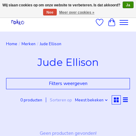
Wij slaan cookies op om onze website te verbeteren. Is dat akkoord?
Ja
Nee
Meer over cookies »
Verlanglijst
Winkelwag
Home
/
Merken
/
Jude Ellison
Jude Ellison
Filters weergeven
0 producten
Sorteren op
Meest bekeken
Geen producten gevonden!