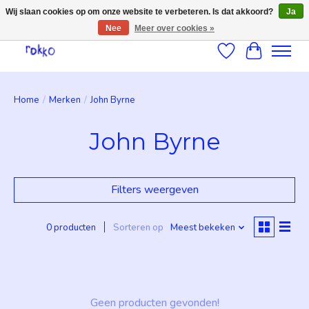
Wij slaan cookies op om onze website te verbeteren. Is dat akkoord?
Ja
Nee
Meer over cookies »
Verlanglijst
Winkelwag
Home
/
Merken
/
John Byrne
John Byrne
Filters weergeven
0 producten
Sorteren op
Meest bekeken
Geen producten gevonden!