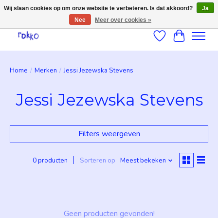
Wij slaan cookies op om onze website te verbeteren. Is dat akkoord?
Ja
Nee
Meer over cookies »
Verlanglijst
Winkelwag
Home
/
Merken
/
Jessi Jezewska Stevens
Jessi Jezewska Stevens
Filters weergeven
0 producten
Sorteren op
Meest bekeken
Geen producten gevonden!