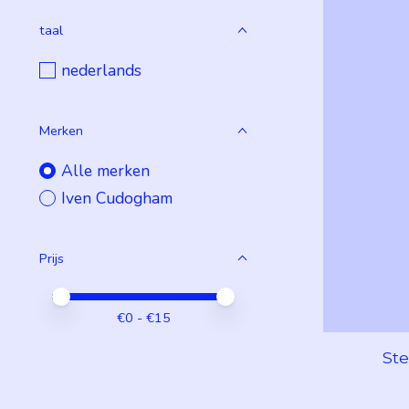
taal
nederlands
Merken
Alle merken
Iven Cudogham
Prijs
Minimale prijswaarde
Price maximum value
€
0
- €
15
Ste