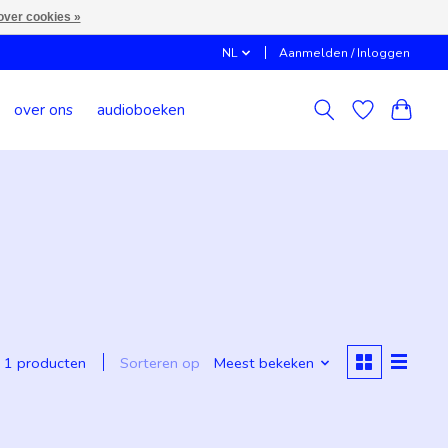
over cookies »
NL
Aanmelden / Inloggen
over ons
audioboeken
Sorteren op
Meest bekeken
1 producten