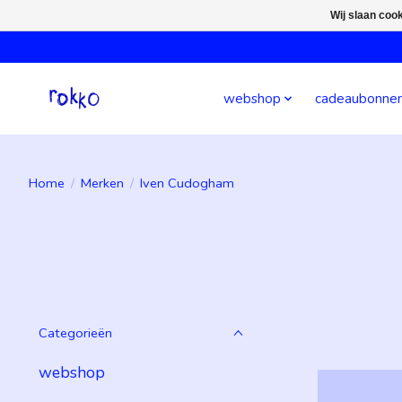
Wij slaan coo
webshop
cadeaubonne
Home
/
Merken
/
Iven Cudogham
Categorieën
webshop