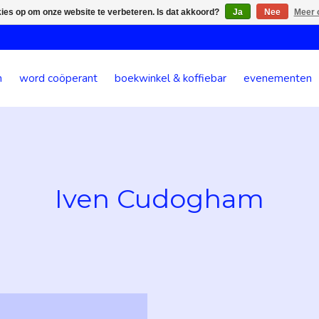
kies op om onze website te verbeteren. Is dat akkoord?
Ja
Nee
Meer 
n
word coöperant
boekwinkel & koffiebar
evenementen
Iven Cudogham