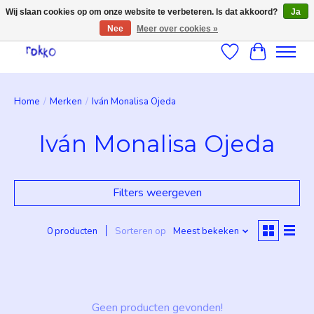
Wij slaan cookies op om onze website te verbeteren. Is dat akkoord?
Ja
Nee
Meer over cookies »
Verlanglijst
Winkelwag
Home
/
Merken
/
Iván Monalisa Ojeda
Iván Monalisa Ojeda
Filters weergeven
0 producten
Sorteren op
Meest bekeken
Geen producten gevonden!