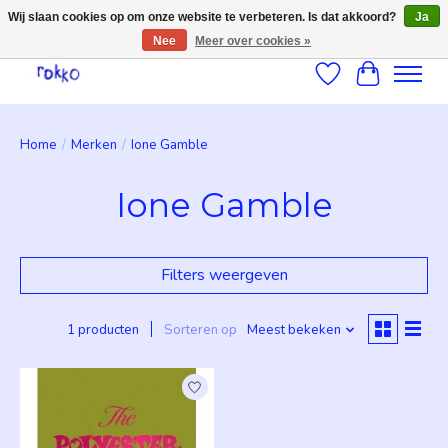
Wij slaan cookies op om onze website te verbeteren. Is dat akkoord?
Ja
Nee
Meer over cookies »
Verlanglijst
Winkelwag
Home
/
Merken
/
Ione Gamble
Ione Gamble
Filters weergeven
1 producten
Sorteren op
Meest bekeken