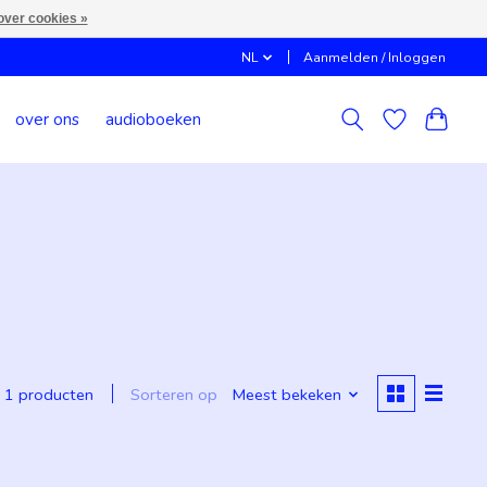
over cookies »
NL
Aanmelden / Inloggen
over ons
audioboeken
Sorteren op
Meest bekeken
1 producten