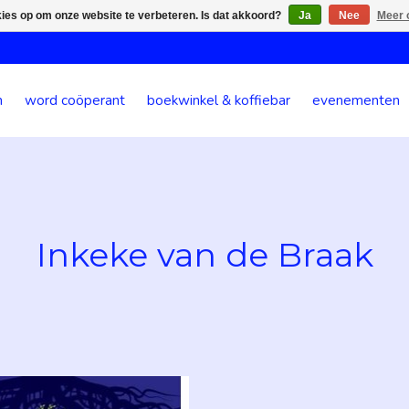
kies op om onze website te verbeteren. Is dat akkoord?
Ja
Nee
Meer 
n
word coöperant
boekwinkel & koffiebar
evenementen
Inkeke van de Braak