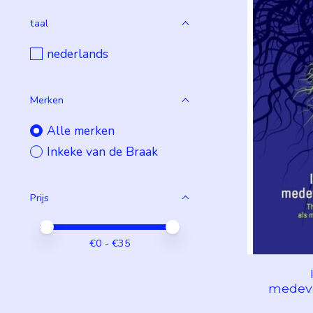
taal
nederlands
Merken
Alle merken
Inkeke van de Braak
Prijs
Minimale prijswaarde
Price maximum value
€
0
- €
35
medeve