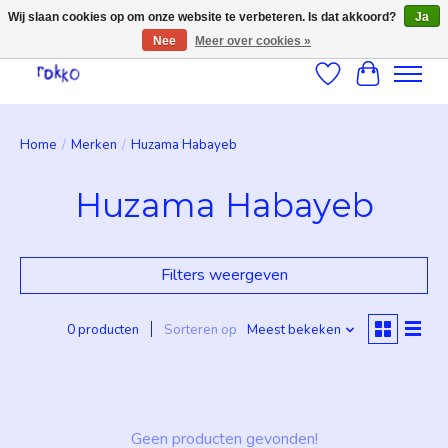
Wij slaan cookies op om onze website te verbeteren. Is dat akkoord?
Ja
Nee
Meer over cookies »
Verlanglijst
Winkelwag
Home
/
Merken
/
Huzama Habayeb
Huzama Habayeb
Filters weergeven
0 producten
Sorteren op
Meest bekeken
Geen producten gevonden!