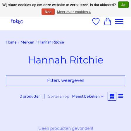
Wij slaan cookies op om onze website te verbeteren. Is dat akkoord?
Ja
Nee
Meer over cookies »
Verlanglijst
Winkelwag
Home
/
Merken
/
Hannah Ritchie
Hannah Ritchie
Filters weergeven
0 producten
Sorteren op
Meest bekeken
Geen producten gevonden!