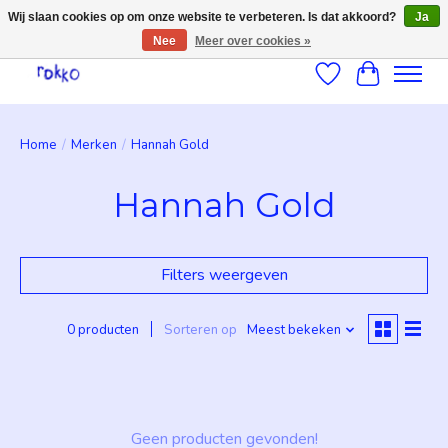
Wij slaan cookies op om onze website te verbeteren. Is dat akkoord?
Ja
Nee
Meer over cookies »
Verlanglijst
Winkelwag
Home
/
Merken
/
Hannah Gold
Hannah Gold
Filters weergeven
0 producten
Sorteren op
Meest bekeken
Geen producten gevonden!