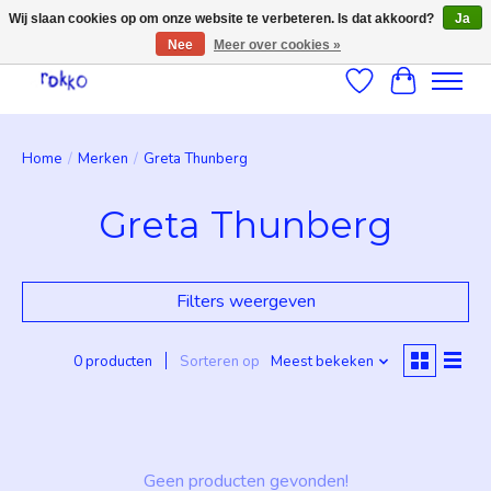
Wij slaan cookies op om onze website te verbeteren. Is dat akkoord?
Ja
Nee
Meer over cookies »
Verlanglijst
Winkelwag
Home
/
Merken
/
Greta Thunberg
Greta Thunberg
Filters weergeven
0 producten
Sorteren op
Meest bekeken
Geen producten gevonden!