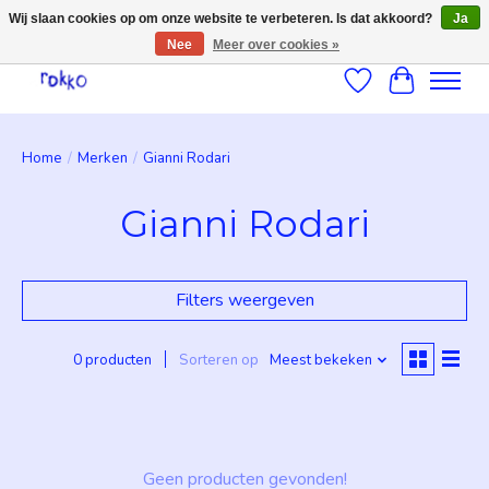
Wij slaan cookies op om onze website te verbeteren. Is dat akkoord?
Ja
Nee
Meer over cookies »
Verlanglijst
Winkelwag
Home
/
Merken
/
Gianni Rodari
Gianni Rodari
Filters weergeven
0 producten
Sorteren op
Meest bekeken
Geen producten gevonden!