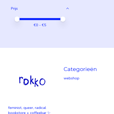
Prijs
Minimale prijswaarde
Price maximum value
€
0
- €
5
Categorieën
webshop
feminist, queer, radical
bookstore + coffeebar ✨