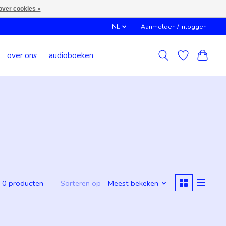
over cookies »
NL
Aanmelden / Inloggen
over ons
audioboeken
Sorteren op
Meest bekeken
0 producten