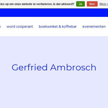
kies op om onze website te verbeteren. Is dat akkoord?
Ja
Nee
Meer 
n
word coöperant
boekwinkel & koffiebar
evenementen
Gerfried Ambrosch