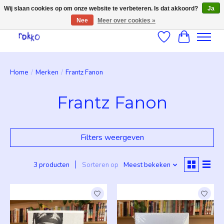
Wij slaan cookies op om onze website te verbeteren. Is dat akkoord?
Ja
Nee
Meer over cookies »
Verlanglijst
Winkelwag
Home
/
Merken
/
Frantz Fanon
Frantz Fanon
Filters weergeven
3 producten
Sorteren op
Meest bekeken