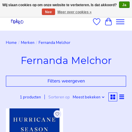
Wij slaan cookies op om onze website te verbeteren. Is dat akkoord?
Ja
Nee
Meer over cookies »
Verlanglijst
Winkelwag
Home
/
Merken
/
Fernanda Melchor
Fernanda Melchor
Filters weergeven
1 producten
Sorteren op
Meest bekeken