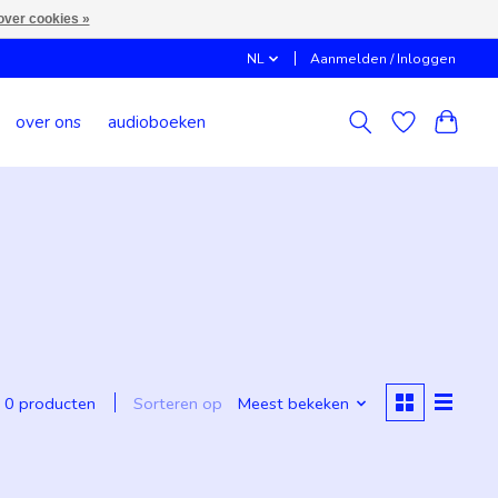
over cookies »
NL
Aanmelden / Inloggen
over ons
audioboeken
Sorteren op
Meest bekeken
0 producten