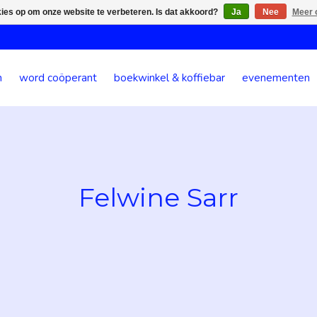
kies op om onze website te verbeteren. Is dat akkoord?
Ja
Nee
Meer 
n
word coöperant
boekwinkel & koffiebar
evenementen
Felwine Sarr