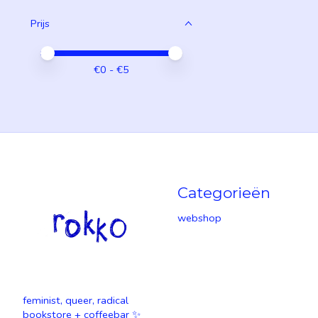
Prijs
Minimale prijswaarde
Price maximum value
€
0
- €
5
Categorieën
webshop
feminist, queer, radical
bookstore + coffeebar ✨