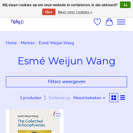
Wij slaan cookies op om onze website te verbeteren. Is dat akkoord?
Ja
Nee
Meer over cookies »
Verlanglijst
Winkelwag
Home
/
Merken
/
Esmé Weijun Wang
Esmé Weijun Wang
Filters weergeven
1 producten
Sorteren op
Meest bekeken