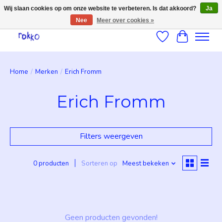
Wij slaan cookies op om onze website te verbeteren. Is dat akkoord?
Ja
Nee
Meer over cookies »
Verlanglijst
Winkelwag
Home
/
Merken
/
Erich Fromm
Erich Fromm
Filters weergeven
0 producten
Sorteren op
Meest bekeken
Geen producten gevonden!