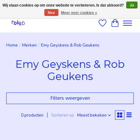
Wij slaan cookies op om onze website te verbeteren. Is dat akkoord?
Ja
Nee
Meer over cookies »
Verlanglijst
Winkelwag
Home
/
Merken
/
Emy Geyskens & Rob Geukens
Emy Geyskens & Rob
Geukens
Filters weergeven
0 producten
Sorteren op
Meest bekeken