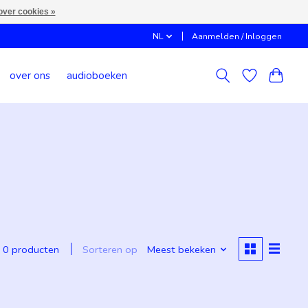
over cookies »
NL
Aanmelden / Inloggen
over ons
audioboeken
Sorteren op
Meest bekeken
0 producten