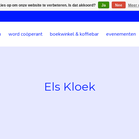
kies op om onze website te verbeteren. Is dat akkoord?
Ja
Nee
Meer 
n
word coöperant
boekwinkel & koffiebar
evenementen
Els Kloek