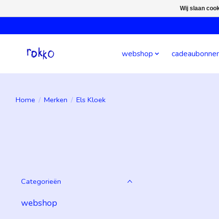
Wij slaan coo
webshop
cadeaubonne
Home
/
Merken
/
Els Kloek
Categorieën
webshop