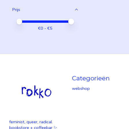
Prijs
Minimale prijswaarde
Price maximum value
€
0
- €
5
Categorieën
webshop
feminist, queer, radical
bookstore + coffeebar ✨