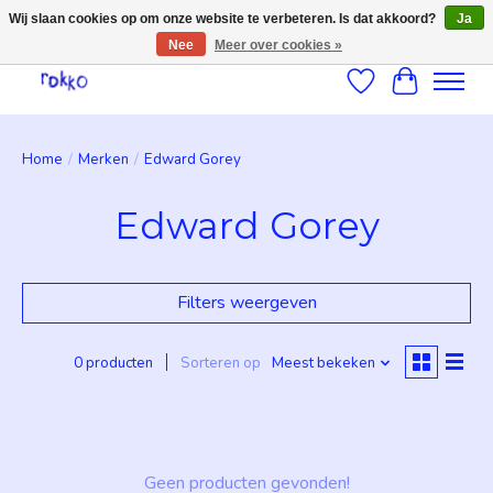
Wij slaan cookies op om onze website te verbeteren. Is dat akkoord?
Ja
Nee
Meer over cookies »
Verlanglijst
Winkelwag
Home
/
Merken
/
Edward Gorey
Edward Gorey
Filters weergeven
0 producten
Sorteren op
Meest bekeken
Geen producten gevonden!