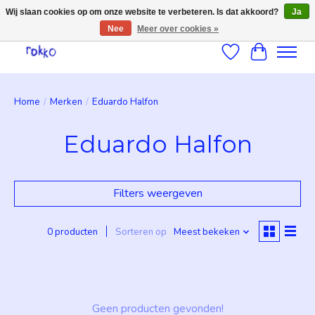
Wij slaan cookies op om onze website te verbeteren. Is dat akkoord?
Ja
Nee
Meer over cookies »
Verlanglijst
Winkelwag
Home
/
Merken
/
Eduardo Halfon
Eduardo Halfon
Filters weergeven
0 producten
Sorteren op
Meest bekeken
Geen producten gevonden!