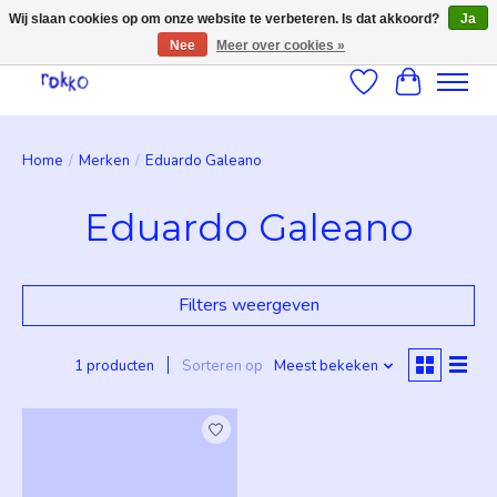
Wij slaan cookies op om onze website te verbeteren. Is dat akkoord?
Ja
Nee
Meer over cookies »
Verlanglijst
Winkelwag
Home
/
Merken
/
Eduardo Galeano
Eduardo Galeano
Filters weergeven
1 producten
Sorteren op
Meest bekeken