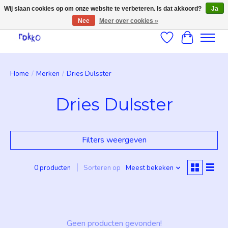
Wij slaan cookies op om onze website te verbeteren. Is dat akkoord?
Ja
Nee
Meer over cookies »
Verlanglijst
Winkelwag
Home
/
Merken
/
Dries Dulsster
Dries Dulsster
Filters weergeven
0 producten
Sorteren op
Meest bekeken
Geen producten gevonden!