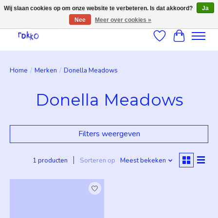
Wij slaan cookies op om onze website te verbeteren. Is dat akkoord?
Ja
Nee
Meer over cookies »
Verlanglijst
Winkelwag
Home
/
Merken
/
Donella Meadows
Donella Meadows
Filters weergeven
1 producten
Sorteren op
Meest bekeken