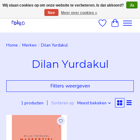
Wij slaan cookies op om onze website te verbeteren. Is dat akkoord?
Ja
Nee
Meer over cookies »
Verlanglijst
Winkelwag
Home
/
Merken
/
Dilan Yurdakul
Dilan Yurdakul
Filters weergeven
1 producten
Sorteren op
Meest bekeken