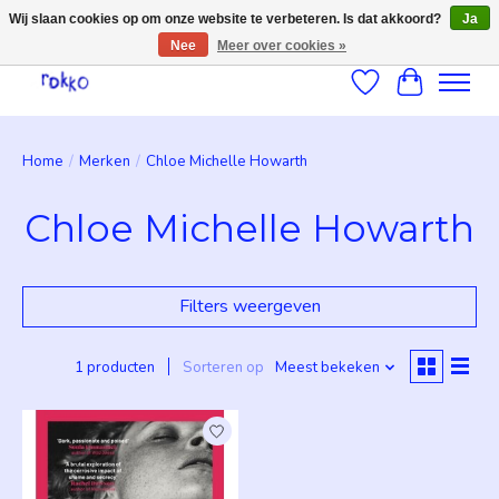
Wij slaan cookies op om onze website te verbeteren. Is dat akkoord?
Ja
Nee
Meer over cookies »
Verlanglijst
Winkelwag
Home
/
Merken
/
Chloe Michelle Howarth
Chloe Michelle Howarth
Filters weergeven
1 producten
Sorteren op
Meest bekeken