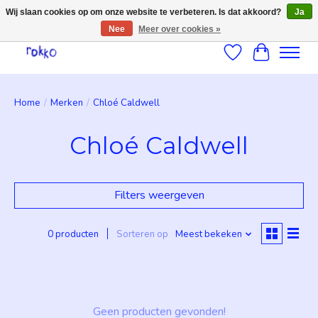
Wij slaan cookies op om onze website te verbeteren. Is dat akkoord?
Ja
Nee
Meer over cookies »
Verlanglijst
Winkelwag
Home
/
Merken
/
Chloé Caldwell
Chloé Caldwell
Filters weergeven
0 producten
Sorteren op
Meest bekeken
Geen producten gevonden!