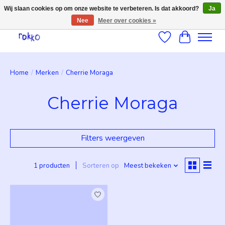
Wij slaan cookies op om onze website te verbeteren. Is dat akkoord?
Ja
Nee
Meer over cookies »
Verlanglijst
Winkelwag
Home
/
Merken
/
Cherrie Moraga
Cherrie Moraga
Filters weergeven
1 producten
Sorteren op
Meest bekeken