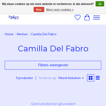
Wij slaan cookies op om onze website te verbeteren. Is dat akkoord?
Ja
Nee
Meer over cookies »
Verlanglijst
Winkelwag
Home
/
Merken
/
Camilla Del Fabro
Camilla Del Fabro
Filters weergeven
0 producten
Sorteren op
Meest bekeken
Geen producten gevonden!