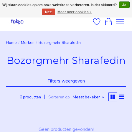
Wij slaan cookies op om onze website te verbeteren. Is dat akkoord?
Ja
Nee
Meer over cookies »
Verlanglijst
Winkelwag
Home
/
Merken
/
Bozorgmehr Sharafedin
Bozorgmehr Sharafedin
Filters weergeven
0 producten
Sorteren op
Meest bekeken
Geen producten gevonden!