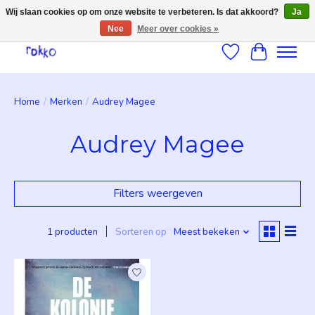
Wij slaan cookies op om onze website te verbeteren. Is dat akkoord?
Ja
Nee
Meer over cookies »
Verlanglijst
Winkelwag
Home
/
Merken
/
Audrey Magee
Audrey Magee
Filters weergeven
1 producten
Sorteren op
Meest bekeken