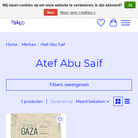
Wij slaan cookies op om onze website te verbeteren. Is dat akkoord?
Ja
Nee
Meer over cookies »
Verlanglijst
Winkelwag
Home
/
Merken
/
Atef Abu Saif
Atef Abu Saif
Filters weergeven
1 producten
Sorteren op
Meest bekeken