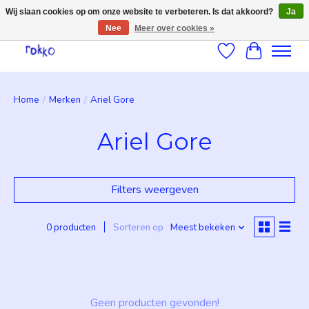
Wij slaan cookies op om onze website te verbeteren. Is dat akkoord?
Ja
Nee
Meer over cookies »
Verlanglijst
Winkelwag
Home
/
Merken
/
Ariel Gore
Ariel Gore
Filters weergeven
0 producten
Sorteren op
Meest bekeken
Geen producten gevonden!