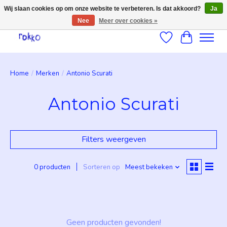
Wij slaan cookies op om onze website te verbeteren. Is dat akkoord?
Ja
Nee
Meer over cookies »
Verlanglijst
Winkelwag
Home
/
Merken
/
Antonio Scurati
Antonio Scurati
Filters weergeven
0 producten
Sorteren op
Meest bekeken
Geen producten gevonden!