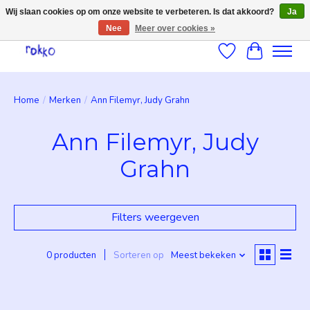
Wij slaan cookies op om onze website te verbeteren. Is dat akkoord?
Ja
Nee
Meer over cookies »
Verlanglijst
Winkelwag
Home
/
Merken
/
Ann Filemyr, Judy Grahn
Ann Filemyr, Judy
Grahn
Filters weergeven
0 producten
Sorteren op
Meest bekeken