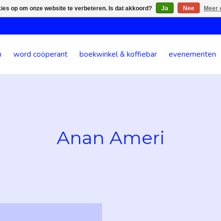
kies op om onze website te verbeteren. Is dat akkoord?
Ja
Nee
Meer 
n
word coöperant
boekwinkel & koffiebar
evenementen
Anan Ameri