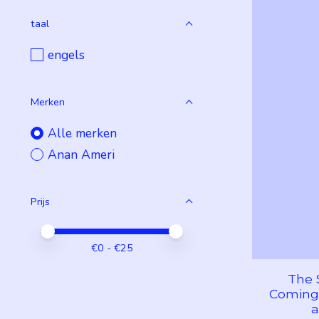
taal
engels
Merken
Alle merken
Anan Ameri
Prijs
Minimale prijswaarde
Price maximum value
€
0
- €
25
The 
Coming 
a