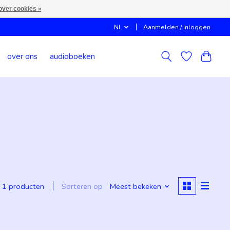
over cookies »
NL
Aanmelden / Inloggen
over ons
audioboeken
Sorteren op
Meest bekeken
1 producten