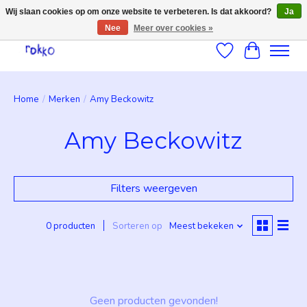
Wij slaan cookies op om onze website te verbeteren. Is dat akkoord?
Ja
Nee
Meer over cookies »
Verlanglijst
Winkelwag
Home
/
Merken
/
Amy Beckowitz
Amy Beckowitz
Filters weergeven
0 producten
Sorteren op
Meest bekeken
Geen producten gevonden!