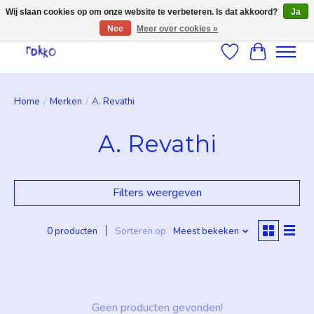
Wij slaan cookies op om onze website te verbeteren. Is dat akkoord?
Ja
Nee
Meer over cookies »
Verlanglijst
Winkelwag
Home
/
Merken
/
A. Revathi
A. Revathi
Filters weergeven
0 producten
Sorteren op
Meest bekeken
Geen producten gevonden!