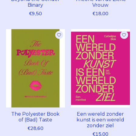
Binary
Vrouw
€9,50
€18,00
The Polyester Book
Een wereld zonder
of (Bad) Taste
kunst is een wereld
zonder ziel
€28,60
€15,00