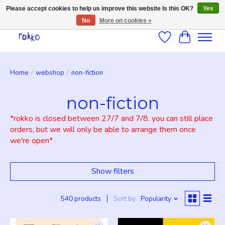
Please accept cookies to help us improve this website Is this OK?
Yes
No
More on cookies »
Wishlist
Cart
Home
/
webshop
/
non-fiction
non-fiction
*rokko is closed between 27/7 and 7/8. you can still place
orders, but we will only be able to arrange them once
we're open*
Show filters
540 products
Sort by
Popularity