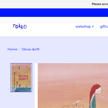
Please acce
webshop
giftc
Home
/
Olivia durft
Product image slideshow Items