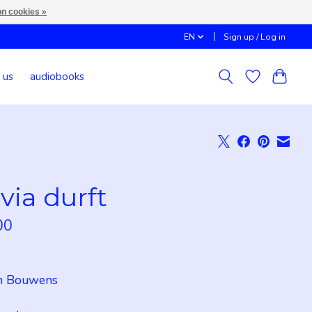
n cookies »
EN
Sign up / Log in
 us
audiobooks
ivia durft
00
x
m Bouwens