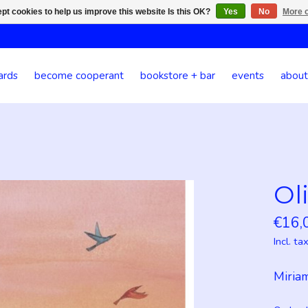
pt cookies to help us improve this website Is this OK?
Yes
No
More o
ards
become cooperant
bookstore + bar
events
about
Ol
€16,
Incl. ta
Miria