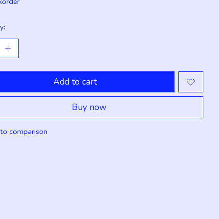
korder
y:
Add to cart
Buy now
to comparison