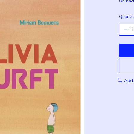
On bac
Quantit
Add 